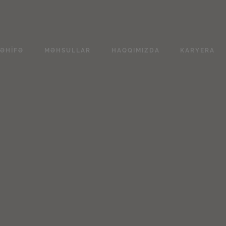
SƏHIFƏ
MƏHSULLAR
HAQQIMIZDA
KARYERA
16
YAN
2026
XƏBƏRLƏR